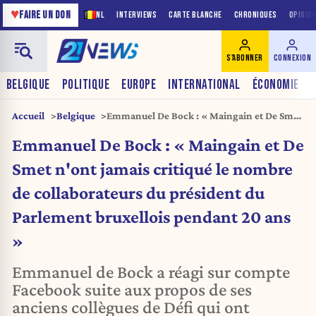
♥
FAIRE UN DON
NL
INTERVIEWS
CARTE BLANCHE
CHRONIQUES
OPINIO
S'ABONNER
CONNEXION
BELGIQUE
POLITIQUE
EUROPE
INTERNATIONAL
ÉCONOMIE
Accueil
Belgique
Emmanuel De Bock : « Maingain et De Smet
n'ont jamais critiqué le nombre de
Emmanuel De Bock : « Maingain et De
collaborateurs du président du Parlement
bruxellois pendant 20 ans »
Smet n'ont jamais critiqué le nombre
de collaborateurs du président du
Parlement bruxellois pendant 20 ans
»
Emmanuel de Bock a réagi sur compte
Facebook suite aux propos de ses
anciens collègues de Défi qui ont