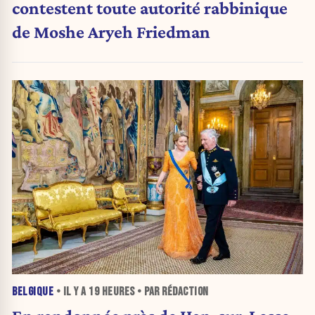
contestent toute autorité rabbinique
de Moshe Aryeh Friedman
BELGIQUE
• IL Y A
19 HEURES
• PAR RÉDACTION