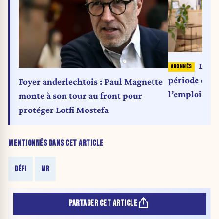
David
période d’es
Foyer anderlechtois : Paul Magnette
l’emploi
monte à son tour au front pour
protéger Lotfi Mostefa
MENTIONNÉS DANS CET ARTICLE
DÉFI
MR
PARTAGER CET ARTICLE