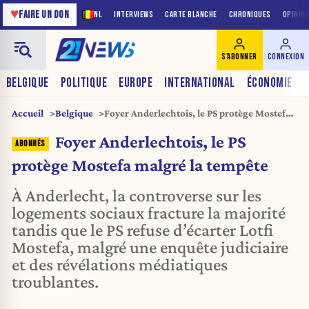
♥
FAIRE UN DON
NL
INTERVIEWS
CARTE BLANCHE
CHRONIQUES
OPINIO
S'ABONNER
CONNEXION
BELGIQUE
POLITIQUE
EUROPE
INTERNATIONAL
ÉCONOMIE
Accueil
Belgique
Foyer Anderlechtois, le PS protège Mostefa
malgré la tempête
Foyer Anderlechtois, le PS
protège Mostefa malgré la tempête
À Anderlecht, la controverse sur les
logements sociaux fracture la majorité
tandis que le PS refuse d’écarter Lotfi
Mostefa, malgré une enquête judiciaire
et des révélations médiatiques
troublantes.