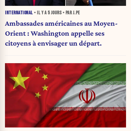
INTERNATIONAL
• IL Y A
5 JOURS
• PAR J.PE
Ambassades américaines au Moyen-
Orient : Washington appelle ses
citoyens à envisager un départ.