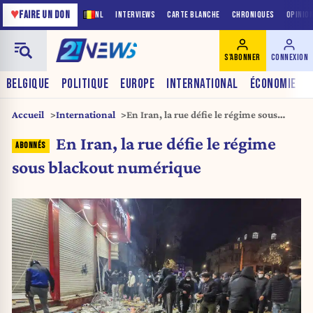
♥
FAIRE UN DON
NL
INTERVIEWS
CARTE BLANCHE
CHRONIQUES
OPINIO
S'ABONNER
CONNEXION
BELGIQUE
POLITIQUE
EUROPE
INTERNATIONAL
ÉCONOMIE
Accueil
International
En Iran, la rue défie le régime sous
blackout numérique
En Iran, la rue défie le régime
sous blackout numérique