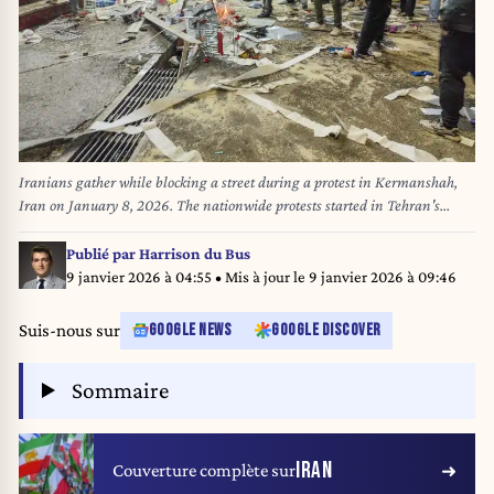
Iranians gather while blocking a street during a protest in Kermanshah,
Iran on January 8, 2026. The nationwide protests started in Tehran's
Grand Bazaar against the failing economic policies in late December,
which spread to universities and other cities, and included economic
Publié par
Harrison du Bus
slogans, to political and anti-government ones.
9 janvier 2026 à 04:55
• Mis à jour le
9 janvier 2026 à 09:46
//MIDDLEEASTIMAGES_MEI-IRN-Km-PIIJ8-20260108-
001/Credit:Kamran/MEI/SIPA/2601090911
Suis-nous sur
GOOGLE NEWS
GOOGLE DISCOVER
Sommaire
IRAN
Couverture complète sur