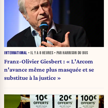
INTERNATIONAL
• IL Y A
8 HEURES
• PAR HARRISON DU BUS
Franz-Olivier Giesbert : « L'Arcom
n'avance même plus masquée et se
substitue à la justice »