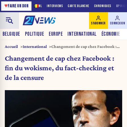
♥
FAIRE UN DON
NL
INTERVIEWS
CARTE BLANCHE
CHRONIQUES
OPINIO
S'ABONNER
CONNEXION
BELGIQUE
POLITIQUE
EUROPE
INTERNATIONAL
ÉCONOMIE
Accueil
International
Changement de cap chez Facebook :
fin du wokisme, du fact-checking et de
Changement de cap chez Facebook :
la censure
fin du wokisme, du fact-checking et
de la censure