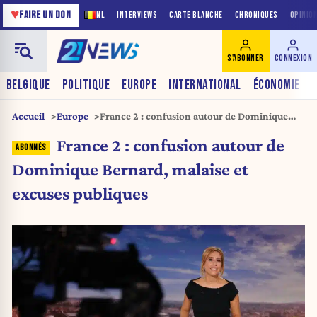
♥
FAIRE UN DON
NL
INTERVIEWS
CARTE BLANCHE
CHRONIQUES
OPINIO
S'ABONNER
CONNEXION
BELGIQUE
POLITIQUE
EUROPE
INTERNATIONAL
ÉCONOMIE
Accueil
Europe
France 2 : confusion autour de Dominique
Bernard, malaise et excuses publiques
France 2 : confusion autour de
Dominique Bernard, malaise et
excuses publiques