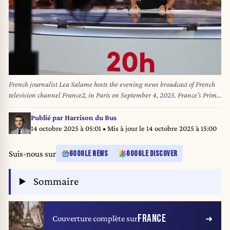
French journalist Lea Salame hosts the evening news broadcast of French
television channel France2, in Paris on September 4, 2025. France's Prime
Minister is facing a confidence vote in the National Assembly on
September 8 in that could topple the French government. Analysts expect
Publié par
Harrison du Bus
Bayrou and his government to fall on Monday after just over half a year in
14 octobre 2025 à 05:01
• Mis à jour le
14 octobre 2025 à 15:00
office, with both the far right and left-wing parties vowing to vote against
his minority administration. Ludovic MARIN / AFP
Suis-nous sur
GOOGLE NEWS
GOOGLE DISCOVER
Sommaire
FRANCE
Couverture complète sur