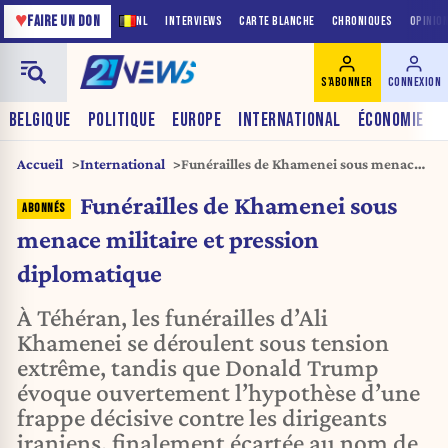
♥
FAIRE UN DON
NL
INTERVIEWS
CARTE BLANCHE
CHRONIQUES
OPINIO
S'ABONNER
CONNEXION
BELGIQUE
POLITIQUE
EUROPE
INTERNATIONAL
ÉCONOMIE
Accueil
International
Funérailles de Khamenei sous menace
militaire et pression diplomatique
Funérailles de Khamenei sous
menace militaire et pression
diplomatique
À Téhéran, les funérailles d’Ali
Khamenei se déroulent sous tension
extrême, tandis que Donald Trump
évoque ouvertement l’hypothèse d’une
frappe décisive contre les dirigeants
iraniens, finalement écartée au nom de