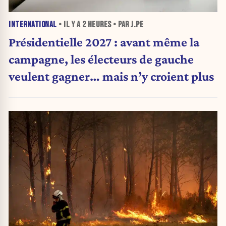
INTERNATIONAL
• IL Y A
2 HEURES
• PAR J.PE
Présidentielle 2027 : avant même la
campagne, les électeurs de gauche
veulent gagner… mais n’y croient plus