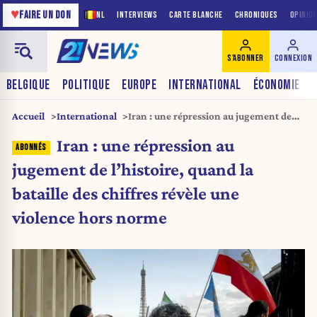
♥
FAIRE UN DON
NL
INTERVIEWS
CARTE BLANCHE
CHRONIQUES
OPINIO
S'ABONNER
CONNEXION
BELGIQUE
POLITIQUE
EUROPE
INTERNATIONAL
ÉCONOMIE
Accueil
International
Iran : une répression au jugement de
l’histoire, quand la bataille des chiffres
Iran : une répression au
révèle une violence hors norme
jugement de l’histoire, quand la
bataille des chiffres révèle une
violence hors norme