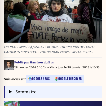
FRANCE. PARIS (75) JANUARY 18, 2026. THOUSANDS OF PEOPLE
GATHER IN SUPPORT OF THE IRANIAN PEOPLE AT PLACE DU
TROCADERO AFTER THE MASSACRE OF THE POPULATION BY THE
REVOLUTIONARY GUARDS! Photo by Christophe
Publié par
Harrison du Bus
LEPETIT/ABACAPRESS.COM
28 janvier 2026 à 10:24
• Mis à jour le
28 janvier 2026 à 10:33
Suis-nous sur
GOOGLE NEWS
GOOGLE DISCOVER
Sommaire