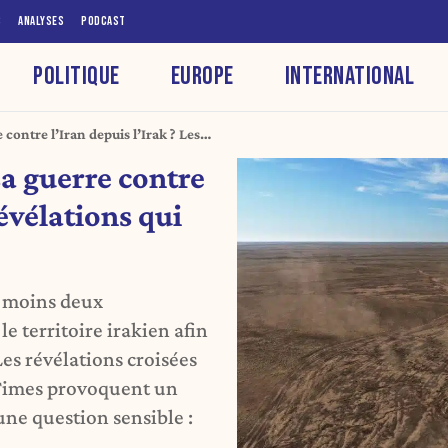
S
ANALYSES
PODCAST
POLITIQUE
EUROPE
INTERNATIONAL
e contre l’Iran depuis l’Irak ? Les
gdad
sa guerre contre
révélations qui
u moins deux
le territoire irakien afin
es révélations croisées
 Times provoquent un
ne question sensible :