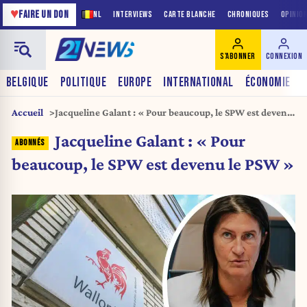
♥
FAIRE UN DON
NL
INTERVIEWS
CARTE BLANCHE
CHRONIQUES
OPINIO
S'ABONNER
CONNEXION
BELGIQUE
POLITIQUE
EUROPE
INTERNATIONAL
ÉCONOMIE
Accueil
Jacqueline Galant : « Pour beaucoup, le SPW est devenu
le PSW »
Jacqueline Galant : « Pour
beaucoup, le SPW est devenu le PSW »