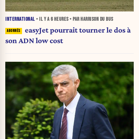
INTERNATIONAL
• IL Y A
6 HEURES
• PAR HARRISON DU BUS
easyJet pourrait tourner le dos à
son ADN low cost