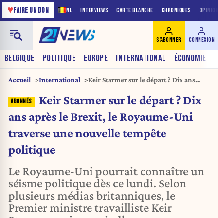
♥
FAIRE UN DON
NL
INTERVIEWS
CARTE BLANCHE
CHRONIQUES
OPINIO
S'ABONNER
CONNEXION
BELGIQUE
POLITIQUE
EUROPE
INTERNATIONAL
ÉCONOMIE
Accueil
International
Keir Starmer sur le départ ? Dix ans
après le Brexit, le Royaume-Uni
Keir Starmer sur le départ ? Dix
traverse une nouvelle tempête politique
ans après le Brexit, le Royaume-Uni
traverse une nouvelle tempête
politique
Le Royaume-Uni pourrait connaître un
séisme politique dès ce lundi. Selon
plusieurs médias britanniques, le
Premier ministre travailliste Keir