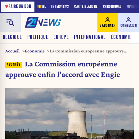
♥
FAIRE UN DON
NL
INTERVIEWS
CARTE BLANCHE
CHRONIQUES
OPINIO
S'ABONNER
CONNEXION
BELGIQUE
POLITIQUE
EUROPE
INTERNATIONAL
ÉCONOMIE
Accueil
Économie
La Commission européenne approuve
enfin l’accord avec Engie
La Commission européenne
approuve enfin l’accord avec Engie