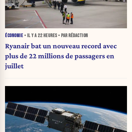
ÉCONOMIE
• IL Y A
22 HEURES
• PAR RÉDACTION
Ryanair bat un nouveau record avec
plus de 22 millions de passagers en
juillet