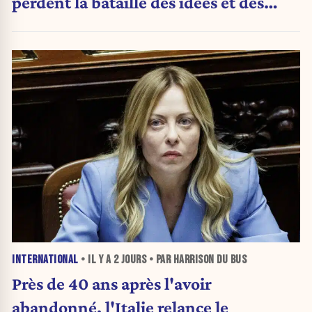
perdent la bataille des idées et des
urnes
INTERNATIONAL
• IL Y A
2 JOURS
• PAR HARRISON DU BUS
Près de 40 ans après l'avoir
abandonné, l'Italie relance le