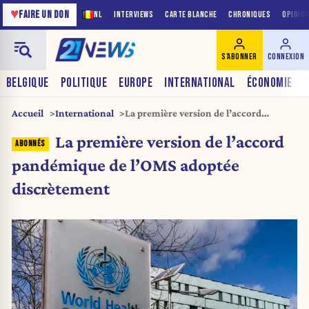
♥
FAIRE UN DON
NL
INTERVIEWS
CARTE BLANCHE
CHRONIQUES
OPINIO
S'ABONNER
CONNEXION
BELGIQUE
POLITIQUE
EUROPE
INTERNATIONAL
ÉCONOMIE
Accueil
International
La première version de l’accord
pandémique de l’OMS adoptée
La première version de l’accord
discrètement
pandémique de l’OMS adoptée
discrètement