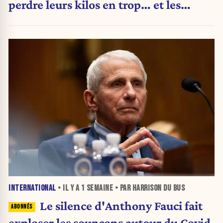
perdre leurs kilos en trop… et les
aliments qu’ils suppriment pour y
arriver
INTERNATIONAL
• IL Y A
1 SEMAINE
• PAR HARRISON DU BUS
Le silence d'Anthony Fauci fait
exploser les soupçons autour du Covid