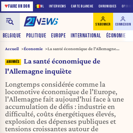
♥
FAIRE UN DON
NL
INTERVIEWS
CARTE BLANCHE
CHRONIQUES
OPINIO
S'ABONNER
CONNEXION
BELGIQUE
POLITIQUE
EUROPE
INTERNATIONAL
ÉCONOMIE
Accueil
Économie
La santé économique de l'Allemagne
inquiète
La santé économique de
l'Allemagne inquiète
Longtemps considérée comme la
locomotive économique de l'Europe,
l'Allemagne fait aujourd'hui face à une
accumulation de défis : industrie en
difficulté, coûts énergétiques élevés,
explosion des dépenses publiques et
tensions croissantes autour de