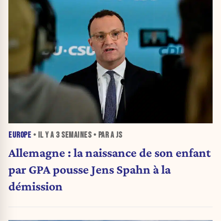
EUROPE
• IL Y A
3 SEMAINES
• PAR A JS
Allemagne : la naissance de son enfant
par GPA pousse Jens Spahn à la
démission