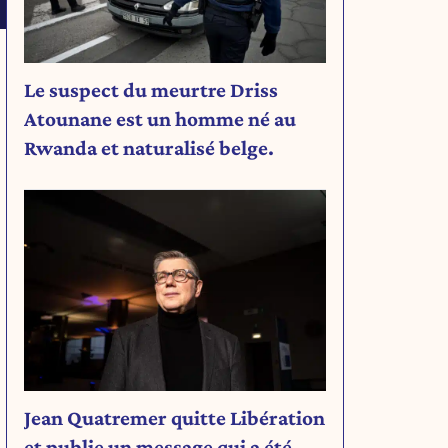
Le suspect du meurtre Driss
Atounane est un homme né au
Rwanda et naturalisé belge.
Jean Quatremer quitte Libération
et publie un message qui a été