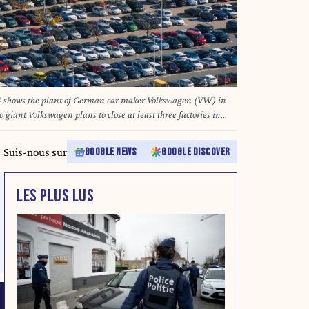
4 shows the plant of German car maker Volkswagen (VW) in
giant Volkswagen plans to close at least three factories in
jobs as part of drastic cost-savings drive, workers'
24, calling the proposed cuts "of historic dimensions". The
Suis-nous sur
GOOGLE NEWS
GOOGLE DISCOVER
ffects the namesake VW brand, also includes a 10-percent pay
l works council said in an update to staff. (Photo by AFP)
LES PLUS LUS