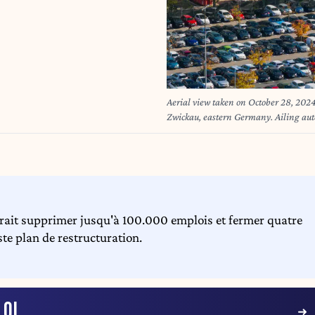
Aerial view taken on October 28, 202
Zwickau, eastern Germany. Ailing auto 
Germany and slash tens of thousands of 
representatives said on October 28, 20
plan laid out by management, which a
cut for all staff, the company's powerfu
ait supprimer jusqu'à 100.000 emplois et fermer quatre
te plan de restructuration.
LOI