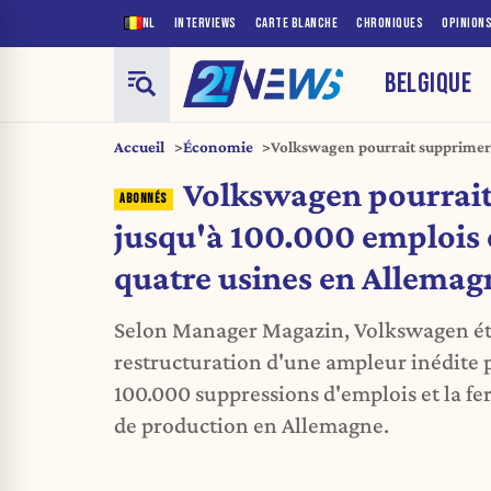
NL
INTERVIEWS
CARTE BLANCHE
CHRONIQUES
OPINION
BELGIQUE
Accueil
Économie
Volkswagen pourrait supprimer 
fermer quatre usines en Allema
Volkswagen pourrai
jusqu'à 100.000 emplois 
quatre usines en Allemag
Selon Manager Magazin, Volkswagen ét
restructuration d'une ampleur inédite 
100.000 suppressions d'emplois et la fe
de production en Allemagne.