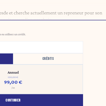
resde et cherche actuellement un repreneur pour son
vrait cesser l'an prochain.
ou utilisez un crédit.
CRÉDITS
Annuel
120,00 €
99,00 €
/an
CONTINUER