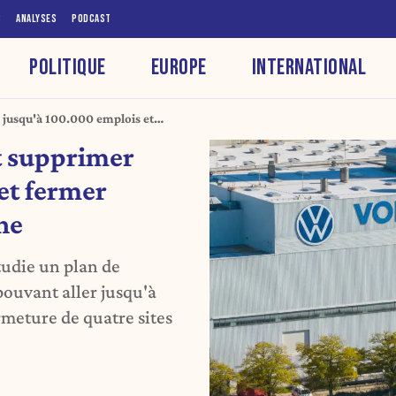
S
ANALYSES
PODCAST
POLITIQUE
EUROPE
INTERNATIONAL
jusqu'à 100.000 emplois et
gne
t supprimer
et fermer
ne
udie un plan de
pouvant aller jusqu'à
rmeture de quatre sites