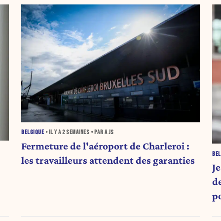
BELGIQUE
• IL Y A
2 SEMAINES
• PAR A JS
Fermeture de l'aéroport de Charleroi :
BEL
les travailleurs attendent des garanties
J
de R
p
b