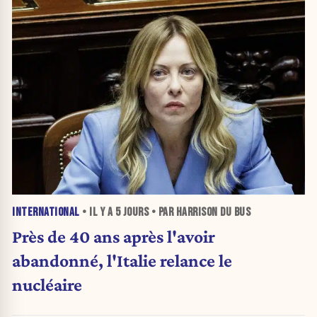
INTERNATIONAL
• IL Y A
5 JOURS
• PAR HARRISON DU BUS
Près de 40 ans après l'avoir
abandonné, l'Italie relance le
nucléaire