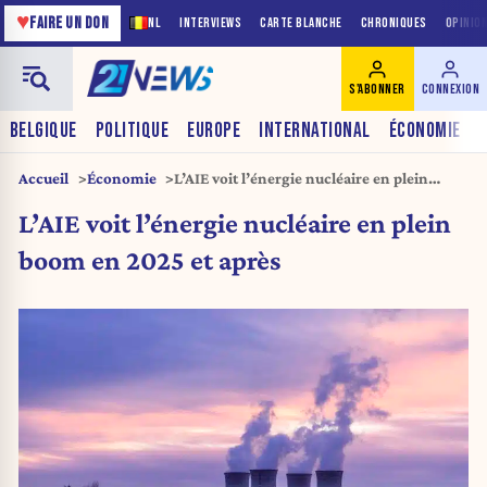
♥
FAIRE UN DON
NL
INTERVIEWS
CARTE BLANCHE
CHRONIQUES
OPINIO
S'ABONNER
CONNEXION
BELGIQUE
POLITIQUE
EUROPE
INTERNATIONAL
ÉCONOMIE
Accueil
Économie
L’AIE voit l’énergie nucléaire en plein
boom en 2025 et après
L’AIE voit l’énergie nucléaire en plein
boom en 2025 et après