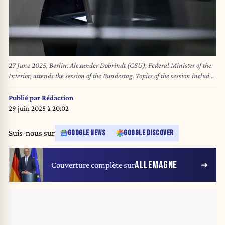
27 June 2025, Berlin: Alexander Dobrindt (CSU), Federal Minister of the
Interior, attends the session of the Bundestag. Topics of the session include
a vote on the suspension of family reunification and the first reading of a
draft bill to amend the naturalization law. Photo: Fabian Sommer/dpa
Publié par
Rédaction
29 juin 2025 à 20:02
Suis-nous sur
GOOGLE NEWS
GOOGLE DISCOVER
ALLEMAGNE
Couverture complète sur