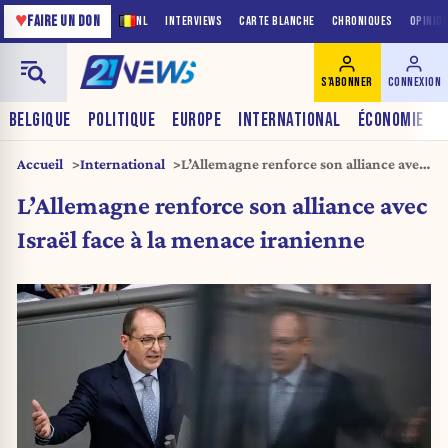
♥
FAIRE UN DON
NL
INTERVIEWS
CARTE BLANCHE
CHRONIQUES
OPINIO
S'ABONNER
CONNEXION
BELGIQUE
POLITIQUE
EUROPE
INTERNATIONAL
ÉCONOMIE
Accueil
International
L’Allemagne renforce son alliance avec
Israël face à la menace iranienne
L’Allemagne renforce son alliance avec
Israël face à la menace iranienne