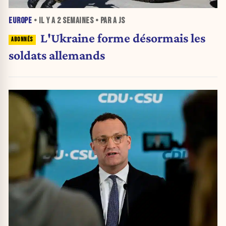
EUROPE
• IL Y A
2 SEMAINES
• PAR A JS
L'Ukraine forme désormais les
soldats allemands