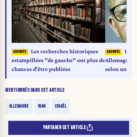
Les recherches historiques
Un m
estampillées "de gauche" ont plus de
Allemagne à 
chances d'être publiées
selon une ét
MENTIONNÉS DANS CET ARTICLE
ALLEMAGNE
IRAN
ISRAËL
PARTAGER CET ARTICLE