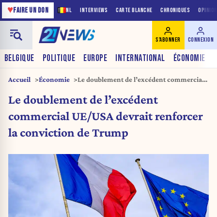
♥
FAIRE UN DON
NL
INTERVIEWS
CARTE BLANCHE
CHRONIQUES
OPINIO
S'ABONNER
CONNEXION
BELGIQUE
POLITIQUE
EUROPE
INTERNATIONAL
ÉCONOMIE
Accueil
Économie
Le doublement de l’excédent commercial
UE/USA devrait renforcer la conviction de
Le doublement de l’excédent
Trump
commercial UE/USA devrait renforcer
la conviction de Trump