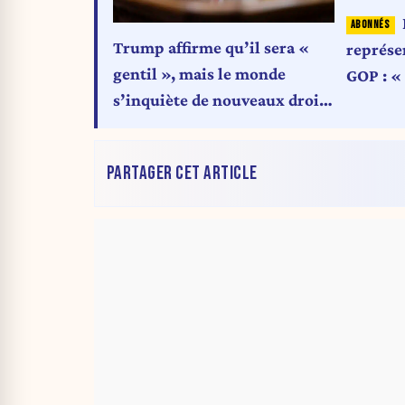
Trump affirme qu’il sera «
représe
gentil », mais le monde
GOP : « 
s’inquiète de nouveaux droits
français
de douane
fantasm
PARTAGER CET ARTICLE