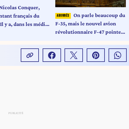
Nicolas Conquer,
On parle beaucoup du
ntant français du
F-35, mais le nouvel avion
Il y a, dans les médias
révolutionnaire F-47 pointe
, une vision
déjà son nez
ée des États-Unis »