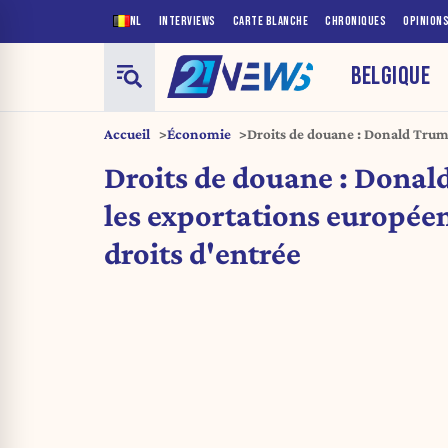
NL
INTERVIEWS
CARTE BLANCHE
CHRONIQUES
OPINION
BELGIQUE
Accueil
Économie
Droits de douane : Donald Trum
européennes de 20% de droits d
Droits de douane : Dona
les exportations europée
droits d'entrée