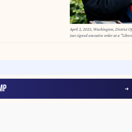
April 2, 2025, Washington, Distric
just signed executive order at a ''Libe
creating reciprocal tariffs, in the Ro
MP