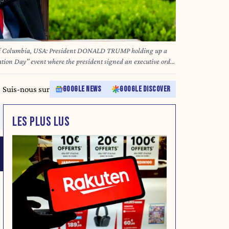
t Of Columbia, USA: President DONALD TRUMP holding up a
ration Day'' event where the president signed an executive order
se Garden at the White House. (Credit Image: © Michael
Brochstein/ZUMA Press Wire) www.MichaelBrochstein.com 3049828
Suis-nous sur
GOOGLE NEWS
GOOGLE DISCOVER
LES PLUS LUS