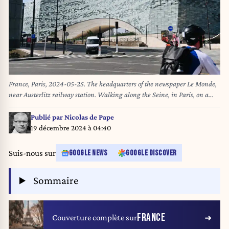
France, Paris, 2024-05-25. The headquarters of the newspaper Le Monde,
near Austerlitz railway station. Walking along the Seine, in Paris, on a
sunny day. Photography by Adrien Fillon / Hans Lucas. France, Paris,
2024-05-25. Le siege social et redaction du journal Le Monde, pres de la
Publié par
Nicolas de Pape
gare d Austerlitz. Marche le long de la Seine, a Paris, un jour ensoleille.
19 décembre 2024 à 04:40
Photographie par Adrien Fillon / Hans Lucas. (Photo by Adrien Fillon /
Hans Lucas / Hans Lucas via AFP)
Suis-nous sur
GOOGLE NEWS
GOOGLE DISCOVER
Sommaire
FRANCE
Couverture complète sur