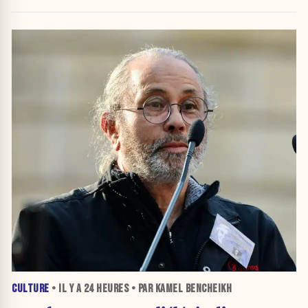
crise migratoire
CULTURE
• IL Y A
24 HEURES
• PAR KAMEL BENCHEIKH