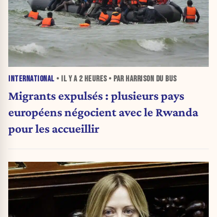
INTERNATIONAL
• IL Y A
2 HEURES
• PAR HARRISON DU BUS
Migrants expulsés : plusieurs pays
européens négocient avec le Rwanda
pour les accueillir