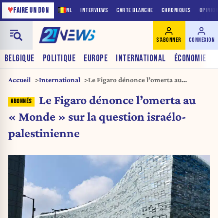
♥
FAIRE UN DON
NL
INTERVIEWS
CARTE BLANCHE
CHRONIQUES
OPINIO
S'ABONNER
CONNEXION
BELGIQUE
POLITIQUE
EUROPE
INTERNATIONAL
ÉCONOMIE
Accueil
International
Le Figaro dénonce l’omerta au
« Monde » sur la question israélo-
Le Figaro dénonce l’omerta au
palestinienne
« Monde » sur la question israélo-
palestinienne