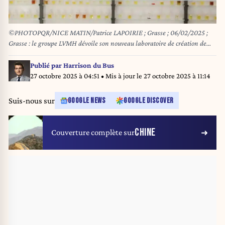
©PHOTOPQR/NICE MATIN/Patrice LAPOIRIE ; Grasse ; 06/02/2025 ;
Grasse : le groupe LVMH dévoile son nouveau laboratoire de création de
parfums interview du "nez" Jacques Cavallier Belletrud aux "Fontaines
parfumées" Le numéro un mondial du luxe LVMH a inauguré jeudi un
Publié par
Harrison du Bus
centre de création partagé par les maisons Louis Vuitton et Dior dans une
27 octobre 2025 à 04:51
• Mis à jour le
27 octobre 2025 à 11:14
ancienne parfumerie en friche du coeur historique Grasse, berceau mondial
de la parfumerie. Le lieu, "Les Fontaines Parfumées", du nom d'une
Suis-nous sur
GOOGLE NEWS
GOOGLE DISCOVER
ancienne parfumerie grassoise, est un ancien domaine agricole, demeure
de campagne devenue atelier de parfumerie en 1848 puis parfumerie
ouverte à la vente au public au début du 20e siècle. Somptueusement
CHINE
Couverture complète sur
rénovée depuis 2013, cette bastide provençale sera désormais le refuge des
deux maîtres-parfumeurs, Jacques Cavallier Belletrud, "nez" de Louis
Vuitton et François Demachy chez Dior qui pourront désormais créer dans
leur ville natale. - Grasse: the LVMH group unveils its new perfume
creation laboratory interview with the "nose" Jacques Cavallier Belletrud
at the "Fontaines parfumées"