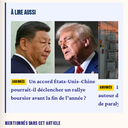
À LIRE AUSSI
Un accord États-Unis–Chine
La d
pourrait-il déclencher un rallye
autour des 
boursier avant la fin de l’année ?
de paralyser
automobile 
MENTIONNÉS DANS CET ARTICLE