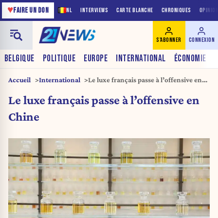
♥
FAIRE UN DON
NL
INTERVIEWS
CARTE BLANCHE
CHRONIQUES
OPINIO
S'ABONNER
CONNEXION
BELGIQUE
POLITIQUE
EUROPE
INTERNATIONAL
ÉCONOMIE
Accueil
International
Le luxe français passe à l’offensive en
Chine
Le luxe français passe à l’offensive en
Chine