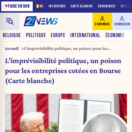
♥
FAIRE UN DON
NL
INTERVIEWS
CARTE BLANCHE
CHRONIQUES
OPINIO
S'ABONNER
CONNEXION
BELGIQUE
POLITIQUE
EUROPE
INTERNATIONAL
ÉCONOMIE
Accueil
L’imprévisibilité politique, un poison pour les
entreprises cotées en Bourse (Carte blanche)
L’imprévisibilité politique, un poison
pour les entreprises cotées en Bourse
(Carte blanche)