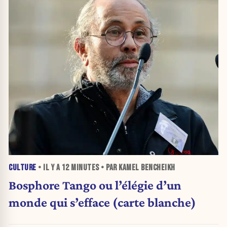
CULTURE
• IL Y A
12 MINUTES
• PAR KAMEL BENCHEIKH
Bosphore Tango ou l’élégie d’un
monde qui s’efface (carte blanche)