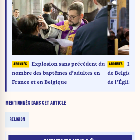
Explosion sans précédent du
Le r
nombre des baptêmes d’adultes en
de Belgique,
France et en Belgique
de l’Église
MENTIONNÉS DANS CET ARTICLE
RELIGION