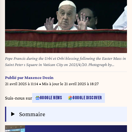
Pope Francis during the Urbi et Orbi blessing following the Easter Mass in
Saint Peter s Square in Vatican City on 2025/4/20. Photograph by
VATICAN MEDIA / CPP / HANS LUCAS. Le pape Francois lors de la
benediction Urbi et Orbi apres la messe de Paques sur la place Saint-Pierre
Publié par
Maxence Dozin
au Vatican le 2025/4/20. Photographie VATICAN MEDIA / CPP / HANS
21 avril 2025 à 11:14
• Mis à jour le
21 avril 2025 à 18:27
LUCAS. (Photo by Vatican Media / CPP / HANS LUCAS / Hans Lucas via
AFP)
Suis-nous sur
GOOGLE NEWS
GOOGLE DISCOVER
Sommaire