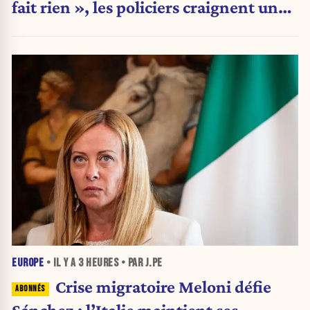
fait rien », les policiers craignent une
nouvelle crise migratoire
EUROPE
• IL Y A
3 HEURES
• PAR J.PE
Crise migratoire Meloni défie
Sánchez : l’Italie maintient ses