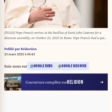
(FILES) Pope Francis arrives at the basilica of Saint John Lateran for a
diocesan assembly, on October 25, 2025 in Rome. Pope Francis had a quiet
night in hospital, the Vatican said on February 23, 2025, the morning after
revealing the 88-year-old was in a "critical" condition. "The night passed
Publié par
Rédaction
peacefully, the pope rested," the Holy See said in a short update. (Photo by
23 mars 2025 à 01:43
Alberto PIZZOLI / AFP)
Suis-nous sur
GOOGLE NEWS
GOOGLE DISCOVER
RELIGION
Couverture complète sur