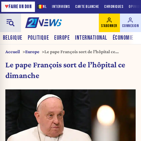
♥
FAIRE UN DON
NL
INTERVIEWS
CARTE BLANCHE
CHRONIQUES
OPINIO
S'ABONNER
CONNEXION
BELGIQUE
POLITIQUE
EUROPE
INTERNATIONAL
ÉCONOMIE
Accueil
Europe
Le pape François sort de l’hôpital ce
dimanche
Le pape François sort de l’hôpital ce
dimanche