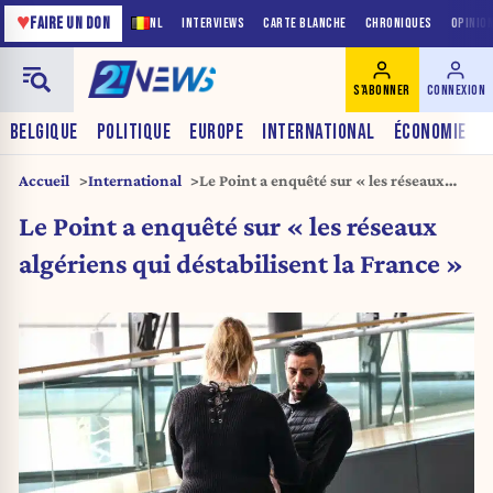
♥
FAIRE UN DON
NL
INTERVIEWS
CARTE BLANCHE
CHRONIQUES
OPINIO
S'ABONNER
CONNEXION
BELGIQUE
POLITIQUE
EUROPE
INTERNATIONAL
ÉCONOMIE
Accueil
International
Le Point a enquêté sur « les réseaux
algériens qui déstabilisent la France »
Le Point a enquêté sur « les réseaux
algériens qui déstabilisent la France »