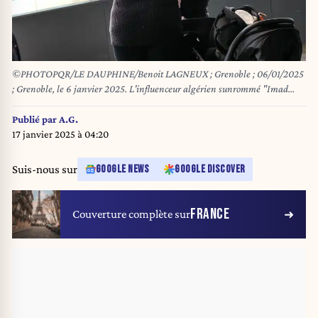
©PHOTOPQR/LE DAUPHINE/Benoit LAGNEUX ; Grenoble ; 06/01/2025
; Grenoble, le 6 janvier 2025. L'influenceur algérien sunrommé "Imad
Tintin" jugé lundi devant le Palais de justice de Grenoble pour
"provocation au terrorisme". Présenté en comparution immédiate,
Publié par
A.G.
l'individu a demandé un délai pour sa défense. Il sera jugé le 5 mars et a,
17 janvier 2025 à 04:20
en attendant, été placé en détention provisoire. Photo: Benoît Lagneux / Le
Dauphiné Libéré
Suis-nous sur
GOOGLE NEWS
GOOGLE DISCOVER
FRANCE
Couverture complète sur