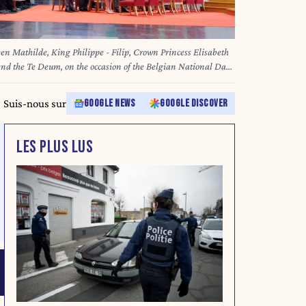
een Mathilde, King Philippe - Filip, Crown Princess Elisabeth
d the Te Deum, on the occasion of the Belgian National Day,
 Cathedral (Cathedrale des Saints Michel et Gudule / Sint-
al) in Brussels, Monday 21 July 2025. BELGA PHOTO BENOIT
Suis-nous sur
GOOGLE NEWS
GOOGLE DISCOVER
LES PLUS LUS