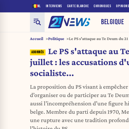
NL
INTERVIEWS
CARTE BLANCHE
CHRONIQUES
OPINION
BELGIQUE
Accueil
Politique
Le PS s'attaque au Te Deum du 21 j
ancien ténor socialiste...
Le PS s'attaque au T
juillet : les accusations d
socialiste...
La proposition du PS visant à empêcher 
d’organiser ou de participer au Te Deum
aussi l’incompréhension d’une figure h
belge. Membre du parti depuis 1970, M
une rupture avec une tradition profon
l’histoire du PS.