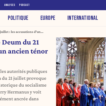
S
ANALYSES
PODCAST
POLITIQUE
EUROPE
INTERNATIONAL
uillet : les accusations d'un
e Deum du 21
'un ancien ténor
les autorités publiques
 du 21 juillet provoque
istorique du socialisme
erry Hermanus y voit
dément ancrée dans