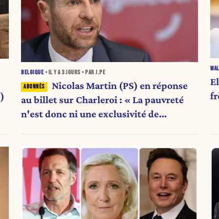
WAL
BELGIQUE
• IL Y A
3 JOURS
• PAR J.PE
E
Nicolas Martin (PS) en réponse
fr
)
au billet sur Charleroi : « La pauvreté
n'est donc ni une exclusivité de
Charleroi ni celle de la Wallonie »