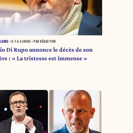
LONIE
• IL Y A
4 JOURS
• PAR RÉDACTION
lio Di Rupo annonce le décès de son
ère : « La tristesse est immense »