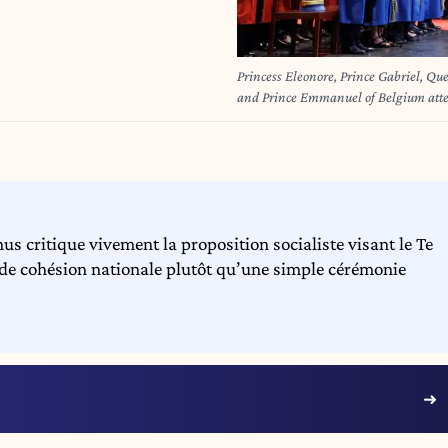
Princess Eleonore, Prince Gabriel, Qu
and Prince Emmanuel of Belgium atten
at the Saint Michael and Saint Gudula
Michiels- en Sint-Goedele kathedra
DOPPAGNE
critique vivement la proposition socialiste visant le Te
e cohésion nationale plutôt qu’une simple cérémonie