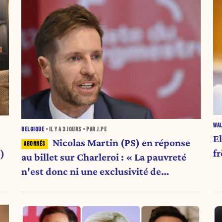
WAL
BELGIQUE
• IL Y A
3 JOURS
• PAR J.PE
E
Nicolas Martin (PS) en réponse
fr
)
au billet sur Charleroi : « La pauvreté
n'est donc ni une exclusivité de
Charleroi ni celle de la Wallonie »