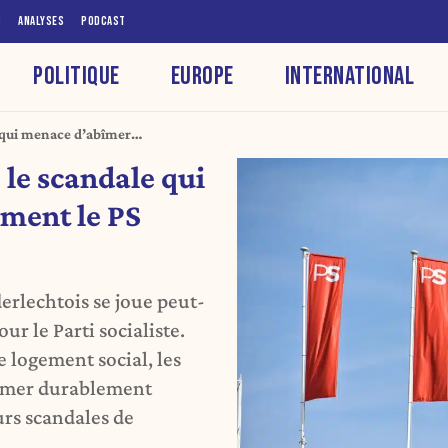
S
ANALYSES
PODCAST
POLITIQUE
EUROPE
INTERNATIONAL
e qui menace d’abîmer
 le scandale qui
ment le PS
derlechtois se joue peut-
ur le Parti socialiste.
 logement social, les
bîmer durablement
urs scandales de