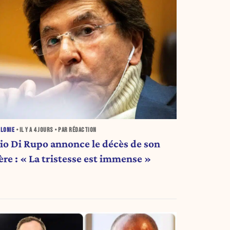
LONIE
• IL Y A
4 JOURS
• PAR RÉDACTION
lio Di Rupo annonce le décès de son
ère : « La tristesse est immense »