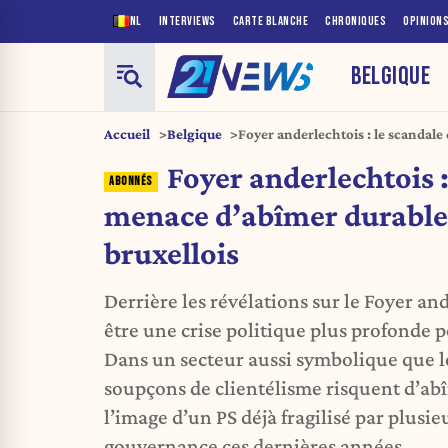
NL
INTERVIEWS
CARTE BLANCHE
CHRONIQUES
OPINION
BELGIQUE
Accueil
Belgique
Foyer anderlechtois : le scandal
durablement le PS bruxellois
Foyer anderlechtois :
menace d’abîmer durable
bruxellois
Derrière les révélations sur le Foyer an
être une crise politique plus profonde po
Dans un secteur aussi symbolique que le
soupçons de clientélisme risquent d’a
l’image d’un PS déjà fragilisé par plusie
gouvernance ces dernières années.