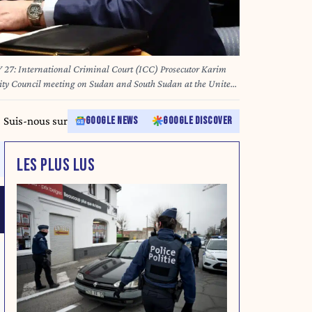
International Criminal Court (ICC) Prosecutor Karim
ity Council meeting on Sudan and South Sudan at the United
025 in New York City. The UN Security Council met to receive
ternational Criminal Court (ICC) Prosecutor Karim Khan on
Suis-nous sur
GOOGLE NEWS
GOOGLE DISCOVER
tty Images via AFP
LES PLUS LUS