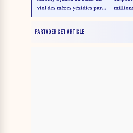
viol des mères yézidies par
millions
l’État islamique
l’aérop
PARTAGER CET ARTICLE