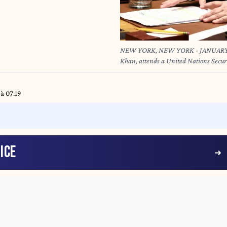
NEW YORK, NEW YORK - JANUARY 27: 
Khan, attends a United Nations Secur
Nations headquarters on January 27, 2
the semi-annual briefing from the In
the ICC’s Darfur-related work. Michael M. Santiago/Getty Images/AFP Michael M. Santiago /
à 07:19
GETTY IMAGES NORTH AMERICA / Ge
ICE