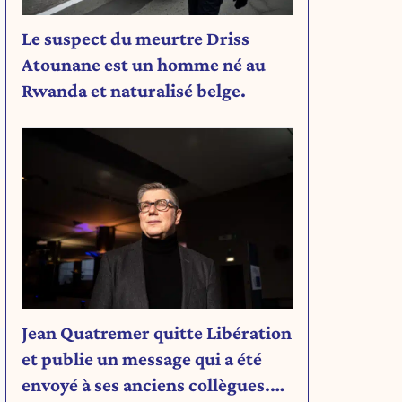
Le suspect du meurtre Driss
Atounane est un homme né au
Rwanda et naturalisé belge.
Jean Quatremer quitte Libération
et publie un message qui a été
envoyé à ses anciens collègues.