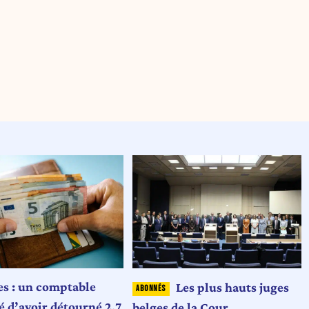
es : un comptable
Les plus hauts juges
é d’avoir détourné 2,7
belges de la Cour