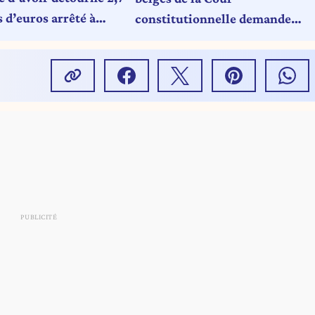
 d’euros arrêté à
constitutionnelle demandent
ort
de plus en plus souvent
conseil aux juges de l’UE