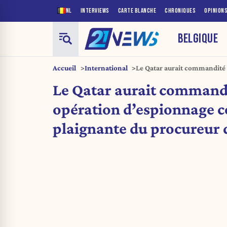
NL
INTERVIEWS
CARTE BLANCHE
CHRONIQUES
OPINION
BELGIQUE
Accueil
International
Le Qatar aurait commandité
contre la plaignante du proc
Le Qatar aurait command
opération d’espionnage c
plaignante du procureur d