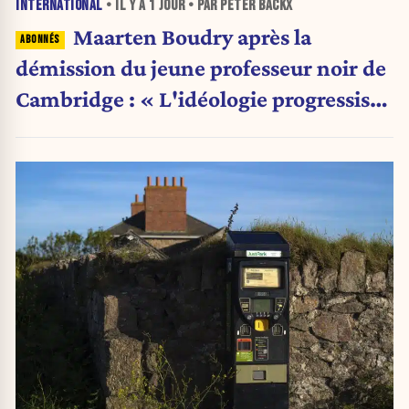
INTERNATIONAL
• IL Y A
1 JOUR
• PAR PETER BACKX
Maarten Boudry après la
démission du jeune professeur noir de
Cambridge : « L'idéologie progressiste
a pris le pas sur la science »