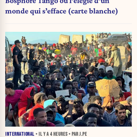
Bosphore Tango ou l’élégie d’un
monde qui s’efface (carte blanche)
INTERNATIONAL
• IL Y A
4 HEURES
• PAR J.PE