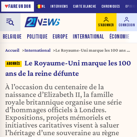
♥
FAIRE UN DON
NL
INTERVIEWS
CARTE BLANCHE
CHRONIQUES
OPINIO
S'ABONNER
CONNEXION
BELGIQUE
POLITIQUE
EUROPE
INTERNATIONAL
ÉCONOMIE
Accueil
International
Le Royaume-Uni marque les 100 ans de
la reine défunte
Le Royaume-Uni marque les 100
ans de la reine défunte
À l’occasion du centenaire de la
naissance d’Elizabeth II, la famille
royale britannique organise une série
d’hommages officiels à Londres.
Expositions, projets mémoriels et
initiatives caritatives visent à saluer
l’héritage d’une souveraine au règne