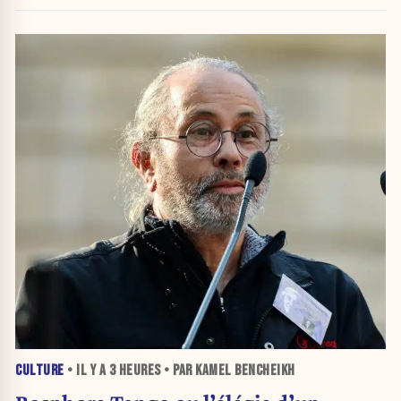
crise migratoire
CULTURE
• IL Y A
3 HEURES
• PAR KAMEL BENCHEIKH