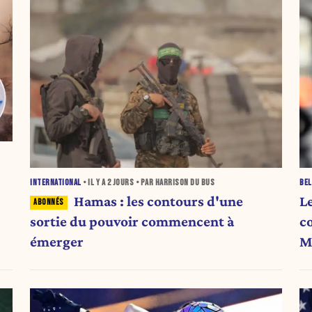
INTERNATIONAL
• IL Y A
2 JOURS
• PAR HARRISON DU BUS
BEL
Hamas : les contours d'une
L
sortie du pouvoir commencent à
c
émerger
M