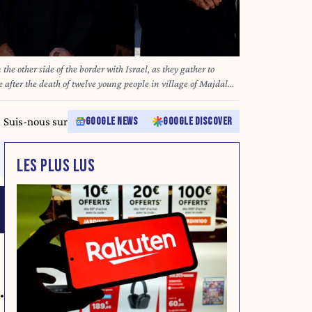
he other side of the border with Israel, as they gather to
lage after the death of twelve young people in village of Majdal
Golan Heights, on July 30, 2024. In a statement issued after a
 Minister, the Druze lay and religious leaders said the
Suis-nous sur
GOOGLE NEWS
GOOGLE DISCOVER
oit the name of Majdal Shams as a political platform at the
 A strike on Majdal Shams on July 27, which killed 12 young
ezbollah, but the Iran-backed group has denied any
LES PLUS LUS
aa MAREY / AFP
.