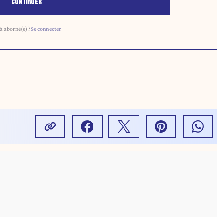
CONTINUER
à abonné(e) ?
Se connecter