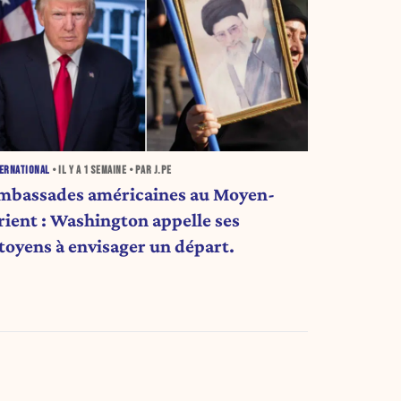
ERNATIONAL
• IL Y A
1 SEMAINE
• PAR J.PE
mbassades américaines au Moyen-
rient : Washington appelle ses
itoyens à envisager un départ.