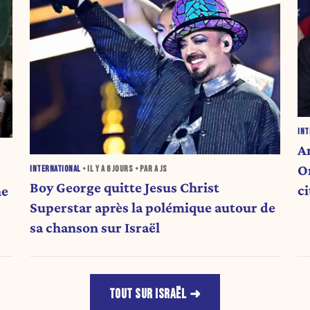
INT
A
O
INTERNATIONAL
• IL Y A
6 JOURS
• PAR A JS
Boy George quitte Jesus Christ
c
ne
Superstar après la polémique autour de
sa chanson sur Israël
TOUT SUR ISRAËL