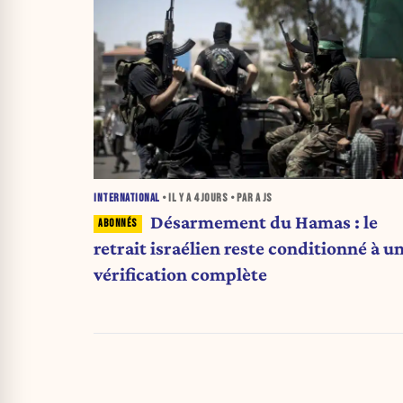
INTERNATIONAL
• IL Y A
4 JOURS
• PAR A JS
Désarmement du Hamas : le
retrait israélien reste conditionné à u
vérification complète