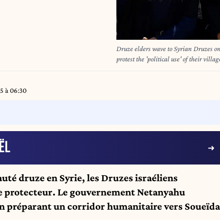
Druze elders wave to Syrian Druzes on t
protest the 'political use' of their vil
Shams, in the Israeli-annexed Syrian 
visit on July 29, by the Israel's Prime
community rejects the "attempt to expl
5 à 06:30
expense of the blood of our children".
people and was blamed on Lebanon's H
connection to the attack. Jal
ËL
té druze en Syrie, les Druzes israéliens
de protecteur. Le gouvernement Netanyahu
 en préparant un corridor humanitaire vers Soueïda