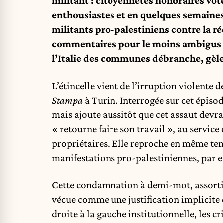
militant : citoyennetés honoraires voté
enthousiastes et en quelques semaines
militants pro-palestiniens contre la r
commentaires pour le moins ambigus d
l’Italie des communes débranche, gèle
L’étincelle vient de l’irruption violente 
Stampa
à Turin. Interrogée sur cet épiso
mais ajoute aussitôt que cet assaut devrai
« retourne faire son travail », au servic
propriétaires. Elle reproche en même tem
manifestations pro-palestiniennes, par 
Cette condamnation à demi-mot, assortie 
vécue comme une justification implicite 
droite à la gauche institutionnelle, les c