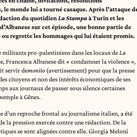
es en chaîne, invitations, résolutions
, le monde lui a tourné casaque. Après l’attaque d
édaction du quotidien
La Stampa
à Turin et les
’Albanese sur cet épisode, une bonne partie de
 ou regrette les hommages qui lui étaient promis.
de militants pro-palestiniens dans les locaux de
La
de, Francesca Albanese dit « condamner la violence »,
t servir de
monito
(avertissement) pour que la presse
e des citoyens et non des intérêts économiques de ses
ps aux journaux de passer sous silence certaines
exemple à Gênes.
d’un reproche frontal au journalisme italien, a été
de la pression exercée contre une rédaction. De la
ritiques se sont alignées contre elle. Giorgia Meloni