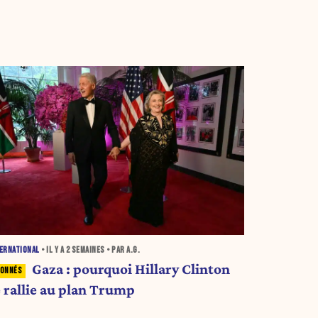
ERNATIONAL
• IL Y A
2 SEMAINES
• PAR A.G.
Gaza : pourquoi Hillary Clinton
e rallie au plan Trump