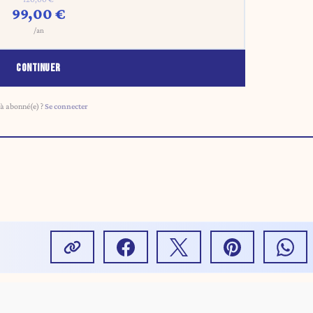
99,00 €
/an
CONTINUER
à abonné(e) ?
Se connecter