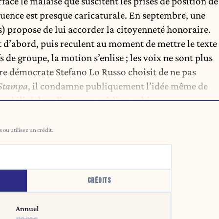
rface le malaise que suscitent les prises de position de
quence est presque caricaturale. En septembre, une
) propose de lui accorder la citoyenneté honoraire.
t d’abord, puis reculent au moment de mettre le texte
s de groupe, la motion s’enlise ; les voix ne sont plus
aire démocrate Stefano Lo Russo choisit de ne pas
Stampa
, il condamne publiquement l’idée même de
sabilité dans l’attaque qu’elle a subie.
ou utilisez un crédit.
CRÉDITS
Annuel
120,00 €