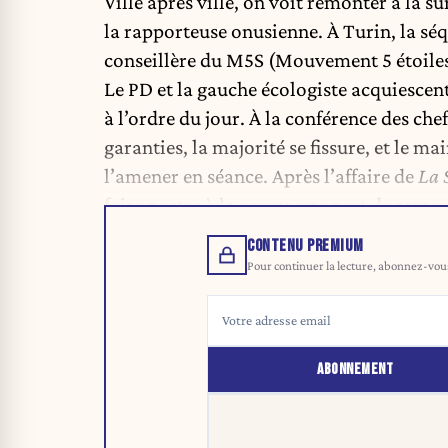
Ville après ville, on voit remonter à la su
la rapporteuse onusienne. À Turin, la sé
conseillère du M5S (Mouvement 5 étoiles
Le PD et la gauche écologiste acquiescen
à l’ordre du jour. À la conférence des chef
garanties, la majorité se fissure, et le m
l’amener en séance. Après l’affaire de
La 
faire porter à la presse une part de respon
CONTENU PREMIUM
Pour continuer la lecture, abonnez-vous 
ABONNEMENT