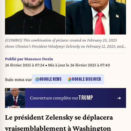
(COMBO) This combination of pictures created on February 25, 2025
shows Ukraine's President Volodymyr Zelensky on February 12, 2025, and
US President Donald Trump on February 25, 2025. Ukraine has agreed on
the terms of a minerals deal with the United States and could sign it
Publié par
Maxence Dozin
February 28, 2025, the two countries said, a move Kyiv hopes will lead to
26 février 2025 à 07:24
• Mis à jour le
26 février 2025 à 07:40
future security guarantees from Washington. The Ukrainian source said
President Volodymyr Zelensky could sign the deal on a trip to Washington
Suis-nous sur
GOOGLE NEWS
GOOGLE DISCOVER
as early as February 28, 2025, -- a timetable confirmed by Trump. (Photo
by Tetiana DZHAFAROVA and Jim WATSON / AFP)
TRUMP
Couverture complète sur
Le président Zelensky se déplacera
vraisemblablement à Washington