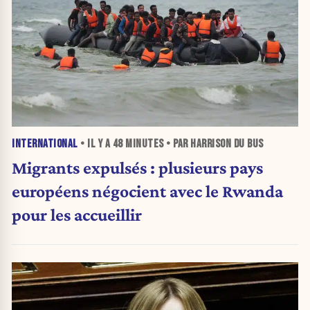
INTERNATIONAL
• IL Y A
48 MINUTES
• PAR HARRISON DU BUS
Migrants expulsés : plusieurs pays
européens négocient avec le Rwanda
pour les accueillir