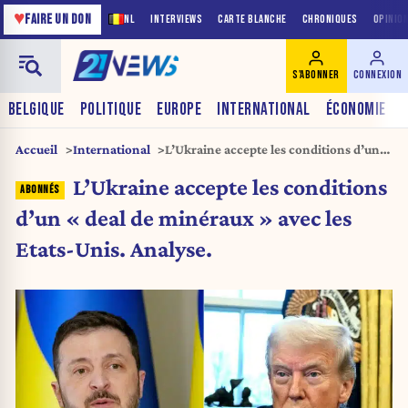
♥
FAIRE UN DON
NL
INTERVIEWS
CARTE BLANCHE
CHRONIQUES
OPINIO
S'ABONNER
CONNEXION
BELGIQUE
POLITIQUE
EUROPE
INTERNATIONAL
ÉCONOMIE
Accueil
International
L’Ukraine accepte les conditions d’un
« deal de minéraux » avec les Etats-
L’Ukraine accepte les conditions
Unis. Analyse.
d’un « deal de minéraux » avec les
Etats-Unis. Analyse.