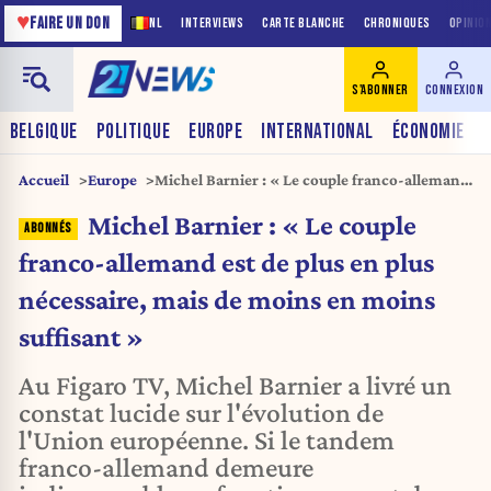
♥
FAIRE UN DON
NL
INTERVIEWS
CARTE BLANCHE
CHRONIQUES
OPINIO
S'ABONNER
CONNEXION
BELGIQUE
POLITIQUE
EUROPE
INTERNATIONAL
ÉCONOMIE
Accueil
Europe
Michel Barnier : « Le couple franco-allemand
est de plus en plus nécessaire, mais de moins
Michel Barnier : « Le couple
en moins suffisant »
franco-allemand est de plus en plus
nécessaire, mais de moins en moins
suffisant »
Au Figaro TV, Michel Barnier a livré un
constat lucide sur l'évolution de
l'Union européenne. Si le tandem
franco-allemand demeure