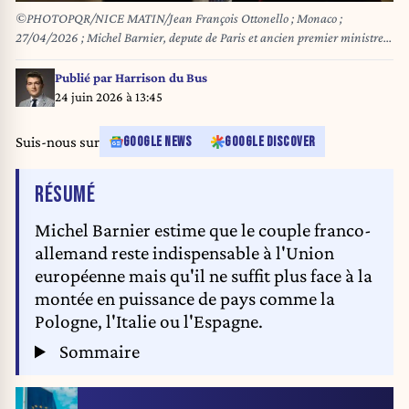
©PHOTOPQR/NICE MATIN/Jean François Ottonello ; Monaco ;
27/04/2026 ; Michel Barnier, depute de Paris et ancien premier ministre
francais, aux conferences MMF - Monaco Mediterranée Foundation - sur le
theme Quel futur pour la France et l Union Europeenne
Publié par
Harrison du Bus
24 juin 2026 à 13:45
Suis-nous sur
GOOGLE NEWS
GOOGLE DISCOVER
DE L'ARTICLE
RÉSUMÉ
Michel Barnier estime que le couple franco-
allemand reste indispensable à l'Union
européenne mais qu'il ne suffit plus face à la
montée en puissance de pays comme la
Pologne, l'Italie ou l'Espagne.
Sommaire