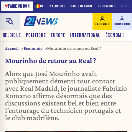
♥
FAIRE UN DON
NL
INTERVIEWS
CARTE BLANCHE
CHRONIQUES
OPINIO
S'ABONNER
CONNEXION
BELGIQUE
POLITIQUE
EUROPE
INTERNATIONAL
ÉCONOMIE
Accueil
Économie
Mourinho de retour au Real ?
Mourinho de retour au Real ?
Alors que José Mourinho avait
publiquement démenti tout contact
avec Real Madrid, le journaliste Fabrizio
Romano affirme désormais que des
discussions existent bel et bien entre
l’entourage du technicien portugais et
le club madrilène.