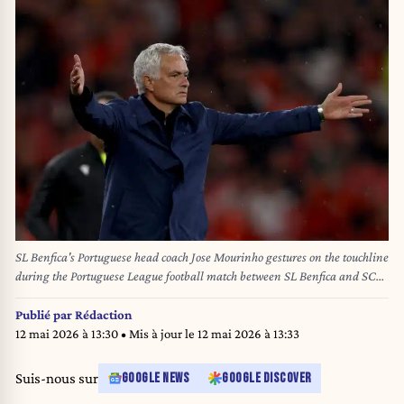
SL Benfica's Portuguese head coach Jose Mourinho gestures on the touchline
during the Portuguese League football match between SL Benfica and SC
Braga at the Luz stadium in Lisbon on May 11, 2026. FILIPE AMORIM /
AFP
Publié par
Rédaction
12 mai 2026 à 13:30
• Mis à jour le
12 mai 2026 à 13:33
Suis-nous sur
GOOGLE NEWS
GOOGLE DISCOVER