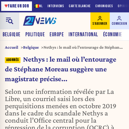
♥
FAIRE UN DON
NL
INTERVIEWS
CARTE BLANCHE
CHRONIQUES
OPINIO
S'ABONNER
CONNEXION
BELGIQUE
POLITIQUE
EUROPE
INTERNATIONAL
ÉCONOMIE
Accueil
Belgique
Nethys : le mail où l’entourage de Stéphane
Moreau suggère une magistrate précise...
Nethys : le mail où l’entourage
de Stéphane Moreau suggère une
magistrate précise...
Selon une information révélée par La
Libre, un courriel saisi lors des
perquisitions menées en octobre 2019
dans le cadre du scandale Nethys a
conduit l’Office central pour la
répression de la corruption (OCRC) à