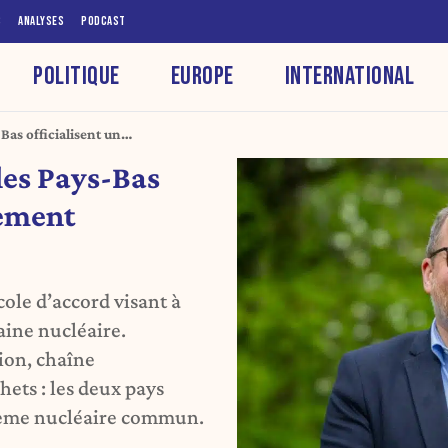
S
ANALYSES
PODCAST
POLITIQUE
EUROPE
INTERNATIONAL
-Bas officialisent un
 les Pays-Bas
hement
cole d’accord visant à
aine nucléaire.
ion, chaîne
ets : les deux pays
stème nucléaire commun.