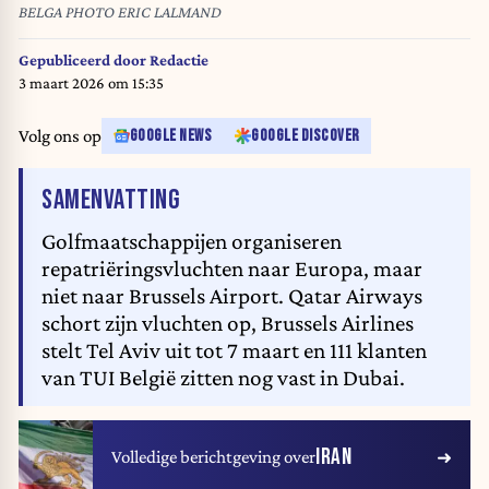
BELGA PHOTO ERIC LALMAND
Gepubliceerd door
Redactie
3 maart 2026 om 15:35
Volg ons op
GOOGLE NEWS
GOOGLE DISCOVER
VAN HET ARTIKEL
SAMENVATTING
Golfmaatschappijen organiseren
repatriëringsvluchten naar Europa, maar
niet naar Brussels Airport. Qatar Airways
schort zijn vluchten op, Brussels Airlines
stelt Tel Aviv uit tot 7 maart en 111 klanten
van TUI België zitten nog vast in Dubai.
IRAN
Volledige berichtgeving over