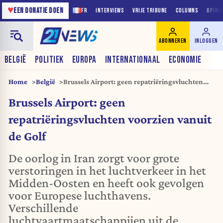
♥
EEN DONATIE DOEN
FR
INTERVIEWS
VRIJE TRIBUNE
COLUMNS
OPINI
ABONNEREN
INLOGGEN
BELGIË
POLITIEK
EUROPA
INTERNATIONAAL
ECONOMIE
Home
België
Brussels Airport: geen repatriëringsvluchten
voorzien vanuit de Golf
Brussels Airport: geen
repatriëringsvluchten voorzien vanuit
de Golf
De oorlog in Iran zorgt voor grote
verstoringen in het luchtverkeer in het
Midden-Oosten en heeft ook gevolgen
voor Europese luchthavens.
Verschillende
luchtvaartmaatschappijen uit de