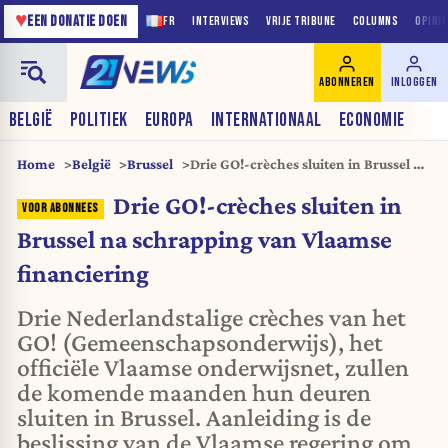
♥
EEN DONATIE DOEN
FR
INTERVIEWS
VRIJE TRIBUNE
COLUMNS
OPINI
ABONNEREN
INLOGGEN
BELGIË
POLITIEK
EUROPA
INTERNATIONAAL
ECONOMIE
Home
België
Brussel
Drie GO!-crèches sluiten in Brussel na
schrapping van Vlaamse financiering
Drie GO!-crèches sluiten in
Brussel na schrapping van Vlaamse
financiering
Drie Nederlandstalige crèches van het
GO! (Gemeenschapsonderwijs), het
officiële Vlaamse onderwijsnet, zullen
de komende maanden hun deuren
sluiten in Brussel. Aanleiding is de
beslissing van de Vlaamse regering om