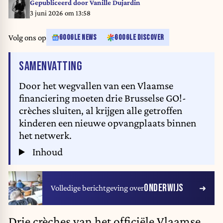
Gepubliceerd door
Vanille Dujardin
3 juni 2026 om 13:58
Volg ons op
GOOGLE NEWS
GOOGLE DISCOVER
VAN HET ARTIKEL
SAMENVATTING
Door het wegvallen van een Vlaamse
financiering moeten drie Brusselse GO!-
crèches sluiten, al krijgen alle getroffen
kinderen een nieuwe opvangplaats binnen
het netwerk.
Inhoud
ONDERWIJS
Volledige berichtgeving over
Drie crèches van het officiële Vlaamse