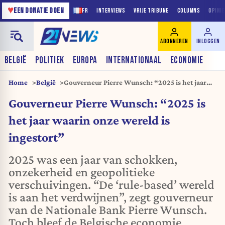
♥
EEN DONATIE DOEN
FR
INTERVIEWS
VRIJE TRIBUNE
COLUMNS
OPINI
ABONNEREN
INLOGGEN
BELGIË
POLITIEK
EUROPA
INTERNATIONAAL
ECONOMIE
Home
België
Gouverneur Pierre Wunsch: “2025 is het jaar
waarin onze wereld is ingestort”
Gouverneur Pierre Wunsch: “2025 is
het jaar waarin onze wereld is
ingestort”
2025 was een jaar van schokken,
onzekerheid en geopolitieke
verschuivingen. “De ‘rule-based’ wereld
is aan het verdwijnen”, zegt gouverneur
van de Nationale Bank Pierre Wunsch.
Toch bleef de Belgische economie