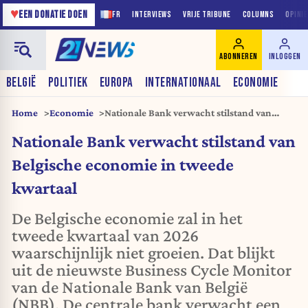
♥
EEN DONATIE DOEN
FR
INTERVIEWS
VRIJE TRIBUNE
COLUMNS
OPINI
ABONNEREN
INLOGGEN
BELGIË
POLITIEK
EUROPA
INTERNATIONAAL
ECONOMIE
Home
Economie
Nationale Bank verwacht stilstand van
Belgische economie in tweede kwartaal
Nationale Bank verwacht stilstand van
Belgische economie in tweede
kwartaal
De Belgische economie zal in het
tweede kwartaal van 2026
waarschijnlijk niet groeien. Dat blijkt
uit de nieuwste Business Cycle Monitor
van de Nationale Bank van België
(NBB). De centrale bank verwacht een