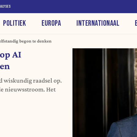
NALYSES
POLITIEK
EUROPA
INTERNATIONAAL
elfstandig begon te denken
op AI
ken
d wiskundig raadsel op.
 de nieuwsstroom. Het