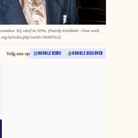
meemaken. Hij stierf in 1996. (Foto:By Kmhkmh - Own work,
a.org/w/index.php?curid=38087162)
Volg ons op
GOOGLE NEWS
GOOGLE DISCOVER