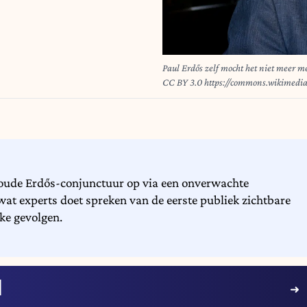
Paul Erdős zelf mocht het niet meer 
CC BY 3.0 https://commons.wikimedi
 oude Erdős-conjunctuur op via een onverwachte
wat experts doet spreken van de eerste publiek zichtbare
ke gevolgen.
I