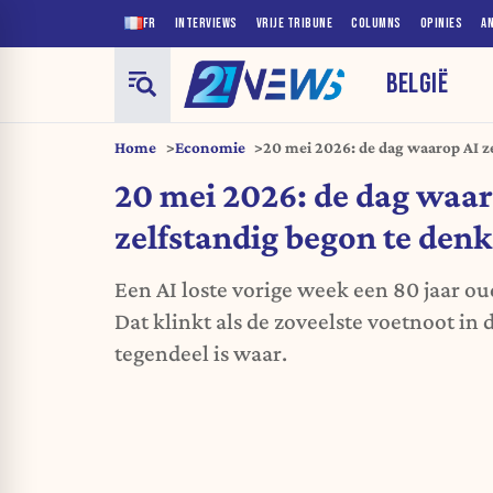
FR
INTERVIEWS
VRIJE TRIBUNE
COLUMNS
OPINIES
A
BELGIË
Home
Economie
20 mei 2026: de dag waarop AI z
20 mei 2026: de dag waar
zelfstandig begon te den
Een AI loste vorige week een 80 jaar ou
Dat klinkt als de zoveelste voetnoot in
tegendeel is waar.