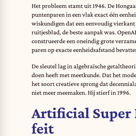
Het probleem stamt uit 1946. De Hongaar
puntenparen in een vlak exact één eenhe
wiskundigen dat een eenvoudig vierkant 
ruitjesblad, de beste aanpak was. OpenAI
construeerde een oneindig grote verzame
paren op exacte eenheidsafstand bevatt
De sleutel lag in algebraïsche getaltheo
doen heeft met meetkunde. Dat het model 
het soort creatieve sprong dat decenniala
niet meer meemaken. Hij stierf in 1996.
Artificial Super
feit