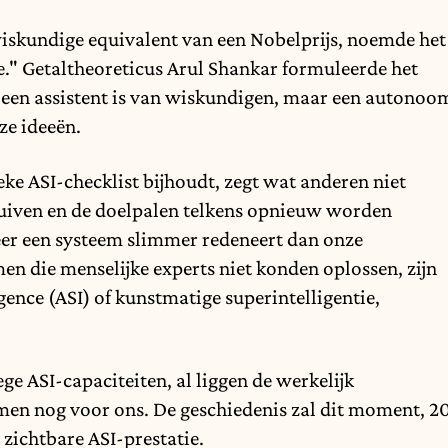
skundige equivalent van een Nobelprijs,
noemde het
e.
" Getaltheoreticus Arul Shankar formuleerde het
er een assistent is van wiskundigen, maar een autonoo
ze ideeën.
ke ASI-checklist bijhoudt, zegt wat anderen niet
chuiven en de doelpalen telkens opnieuw worden
neer een systeem slimmer redeneert dan onze
emen die menselijke experts niet konden oplossen,
zijn
igence (ASI) of kunstmatige superintelligentie,
e ASI-capaciteiten, al liggen de werkelijk
men nog voor ons. De geschiedenis zal dit moment, 2
 zichtbare ASI-prestatie.