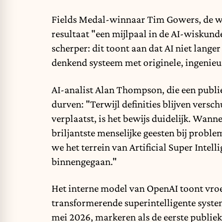
Fields Medal-winnaar Tim Gowers, de wi
resultaat "een mijlpaal in de AI-wiskund
scherper: dit toont aan dat AI niet lang
denkend systeem met originele, ingenieu
AI-analist Alan Thompson, die een publie
durven: "Terwijl definities blijven vers
verplaatst, is het bewijs duidelijk. Wan
briljantste menselijke geesten bij probl
we het terrein van Artificial Super Intell
binnengegaan.
"
Het interne model van OpenAI toont vroeg
transformerende superintelligente syste
mei 2026, markeren als de eerste publiek