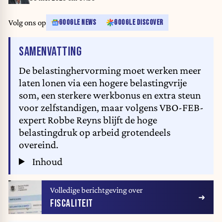
Volg ons op
GOOGLE NEWS
GOOGLE DISCOVER
VAN HET ARTIKEL
SAMENVATTING
De belastinghervorming moet werken meer
laten lonen via een hogere belastingvrije
som, een sterkere werkbonus en extra steun
voor zelfstandigen, maar volgens VBO-FEB-
expert Robbe Reyns blijft de hoge
belastingdruk op arbeid grotendeels
overeind.
Inhoud
Volledige berichtgeving over
FISCALITEIT