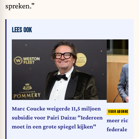
spreken."
LEES OOK
Marc Coucke weigerde 11,5 miljoen
V
subsidie voor Pairi Daiza: "Iedereen
meer richti
moet in een grote spiegel kijken"
federale beg