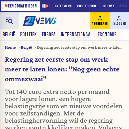
♥
EEN DONATIE DOEN
FR
INTERVIEWS
VRIJE TRIBUNE
COLUMNS
OPINI
ABONNEREN
INLOGGEN
BELGIË
POLITIEK
EUROPA
INTERNATIONAAL
ECONOMIE
Home
België
Regering zet eerste stap om werk meer te laten
lonen: "Nog geen echte ommezwaai"
Regering zet eerste stap om werk
meer te laten lonen: "Nog geen echte
ommezwaai"
Tot 140 euro extra netto per maand
voor lagere lonen, een hogere
belastingvrije som en nieuwe voordelen
voor zelfstandigen. Met de
belastinghervorming wil de regering
werken aantrekkelijker maken. Volgens