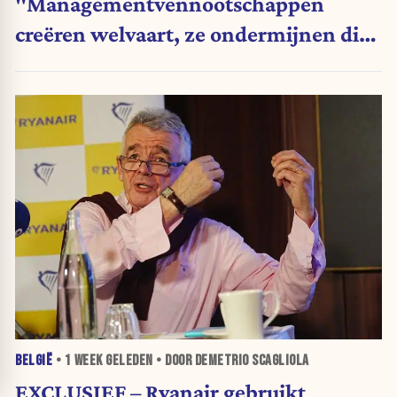
"Managementvennootschappen
creëren welvaart, ze ondermijnen die
niet"
BELGIË
•
1 WEEK
GELEDEN • DOOR DEMETRIO SCAGLIOLA
EXCLUSIEF – Ryanair gebruikt