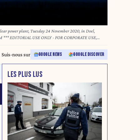
 *** EDITORIAL USE ONLY - FOR CORPORATE USE,
AL AUTHORITIES FANC.BE ***
Suis-nous sur
GOOGLE NEWS
GOOGLE DISCOVER
LES PLUS LUS