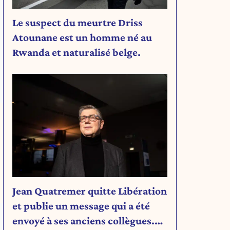
Le suspect du meurtre Driss
Atounane est un homme né au
Rwanda et naturalisé belge.
Jean Quatremer quitte Libération
et publie un message qui a été
envoyé à ses anciens collègues.