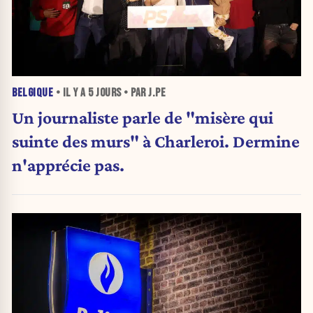
BELGIQUE
• IL Y A
5 JOURS
• PAR J.PE
Un journaliste parle de "misère qui
suinte des murs" à Charleroi. Dermine
n'apprécie pas.