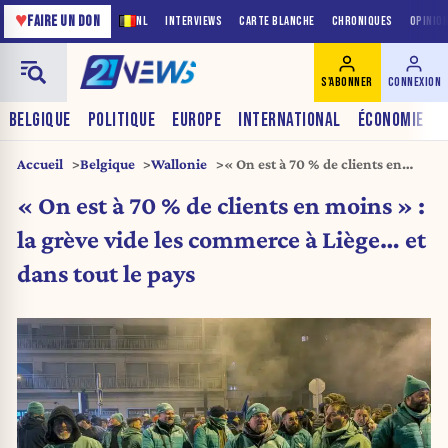
♥
FAIRE UN DON
NL
INTERVIEWS
CARTE BLANCHE
CHRONIQUES
OPINIO
S'ABONNER
CONNEXION
BELGIQUE
POLITIQUE
EUROPE
INTERNATIONAL
ÉCONOMIE
Accueil
Belgique
Wallonie
« On est à 70 % de clients en
moins » : la grève vide les
« On est à 70 % de clients en moins » :
commerce à Liège… et dans tout
le pays
la grève vide les commerce à Liège… et
dans tout le pays