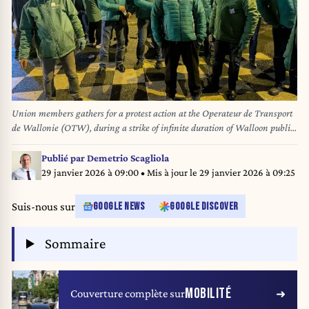
Union members gathers for a protest action at the Operateur de Transport
de Wallonie (OTW), during a strike of infinite duration of Walloon public
transport company Letec, Wednesday 28 January 2026 in Namur. BELGA
PHOTO GREGORY PIERARD
Publié par
Demetrio Scagliola
29 janvier 2026 à 09:00
• Mis à jour le
29 janvier 2026 à 09:25
Suis-nous sur
GOOGLE NEWS
GOOGLE DISCOVER
Sommaire
MOBILITÉ
Couverture complète sur