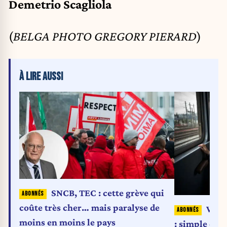
Demetrio Scagliola
(
BELGA PHOTO GREGORY PIERARD
)
À LIRE AUSSI
SNCB, TEC : cette grève qui
coûte très cher… mais paralyse de
Wago
moins en moins le pays
: simple off