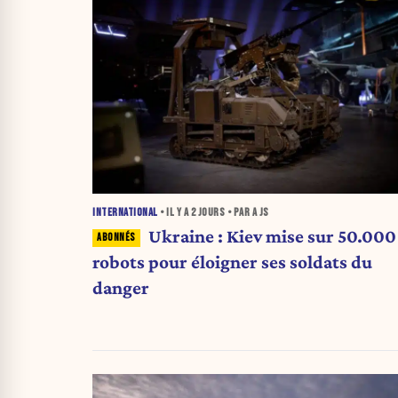
INTERNATIONAL
• IL Y A
2 JOURS
• PAR A JS
Ukraine : Kiev mise sur 50.000
robots pour éloigner ses soldats du
danger