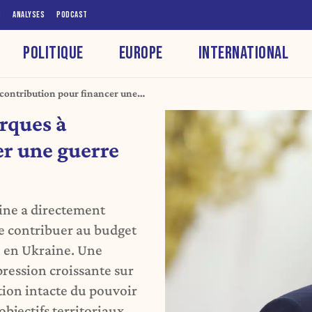
S
ANALYSES
PODCAST
POLITIQUE
EUROPE
INTERNATIONAL
 contribution pour financer une
arques à
er une guerre
tine a directement
e contribuer au budget
re en Ukraine. Une
 pression croissante sur
tion intacte du pouvoir
objectifs territoriaux.