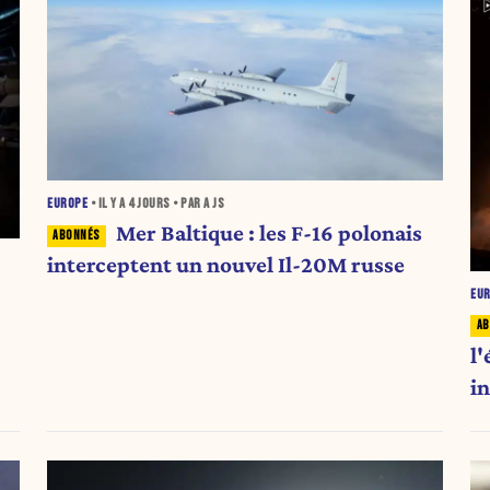
EUROPE
• IL Y A
4 JOURS
• PAR A JS
Mer Baltique : les F-16 polonais
interceptent un nouvel Il-20M russe
EU
l
in