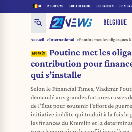
NL
INTERVIEWS
CARTE BLANCHE
CHRONIQUES
OPINION
BELGIQUE
Accueil
International
Poutine met les oligarques à
guerre qui s’installe
Poutine met les olig
contribution pour financ
qui s’installe
Selon le Financial Times, Vladimir Pou
demandé aux grandes fortunes russes d
de l’État pour soutenir l’effort de guer
initiative inédite qui traduit à la fois la
les finances du Kremlin et la détermina
russe à poursuivre le conflit jusqu’à ses 