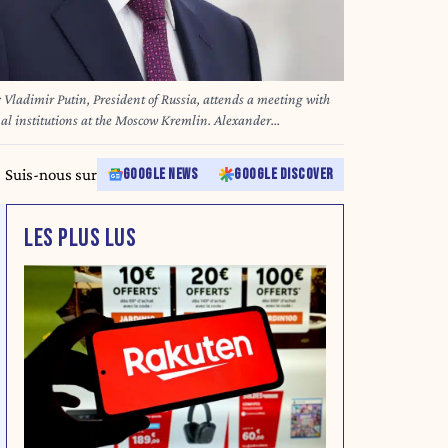
dimir Putin, President of Russia, attends a meeting with
nal institutions at the Moscow Kremlin. Alexander
and Information Office/TASS/Sipa USA
Suis-nous sur
GOOGLE NEWS
GOOGLE DISCOVER
LES PLUS LUS