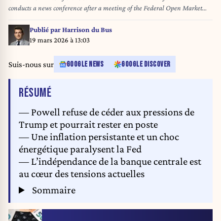
conducts a news conference after a meeting of the Federal Open Market
Committee on Wednesday, July 30, 2025. Powell announced the Fed will
leave interest rates unchanged. (Tom Williams/CQ Roll Call/Sipa USA)
Publié par
Harrison du Bus
19 mars 2026 à 13:03
Suis-nous sur
GOOGLE NEWS
GOOGLE DISCOVER
DE L'ARTICLE
RÉSUMÉ
— Powell refuse de céder aux pressions de
Trump et pourrait rester en poste
— Une inflation persistante et un choc
énergétique paralysent la Fed
— L’indépendance de la banque centrale est
au cœur des tensions actuelles
Sommaire