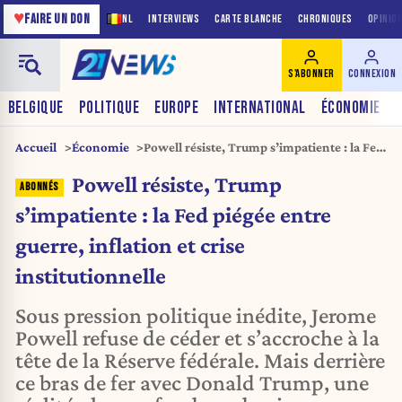
♥
FAIRE UN DON
NL
INTERVIEWS
CARTE BLANCHE
CHRONIQUES
OPINIO
S'ABONNER
CONNEXION
BELGIQUE
POLITIQUE
EUROPE
INTERNATIONAL
ÉCONOMIE
Accueil
Économie
Powell résiste, Trump s’impatiente : la Fed
piégée entre guerre, inflation et crise
Powell résiste, Trump
institutionnelle
s’impatiente : la Fed piégée entre
guerre, inflation et crise
institutionnelle
Sous pression politique inédite, Jerome
Powell refuse de céder et s’accroche à la
tête de la Réserve fédérale. Mais derrière
ce bras de fer avec Donald Trump, une