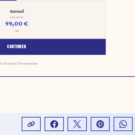
Annuel
120,00 €
99,00 €
/an
CONTINUER
à abonné(e) ?
Se connecter