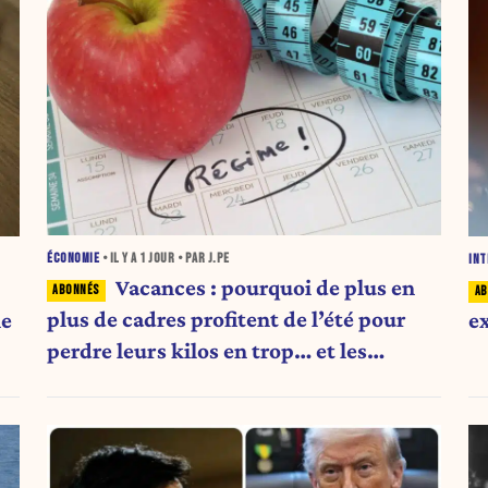
ÉCONOMIE
• IL Y A
1 JOUR
• PAR J.PE
INT
Vacances : pourquoi de plus en
plus de cadres profitent de l’été pour
ne
e
perdre leurs kilos en trop… et les
aliments qu’ils suppriment pour y
arriver