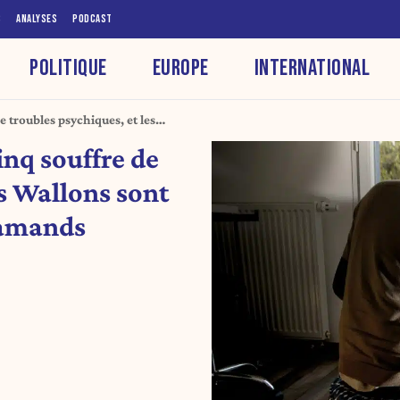
S
ANALYSES
PODCAST
POLITIQUE
EUROPE
INTERNATIONAL
e troubles psychiques, et les
 les Flamands
inq souffre de
es Wallons sont
lamands