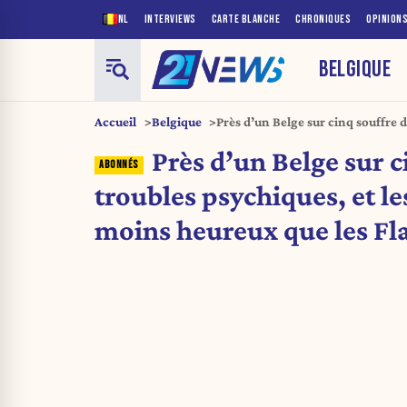
NL
INTERVIEWS
CARTE BLANCHE
CHRONIQUES
OPINION
BELGIQUE
Accueil
Belgique
Près d’un Belge sur cinq souffre d
Wallons sont moins heureux que
Près d’un Belge sur c
troubles psychiques, et l
moins heureux que les F