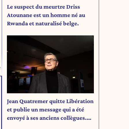
Le suspect du meurtre Driss
Atounane est un homme né au
Rwanda et naturalisé belge.
e
Jean Quatremer quitte Libération
et publie un message qui a été
envoyé à ses anciens collègues.
Découvrez son message.