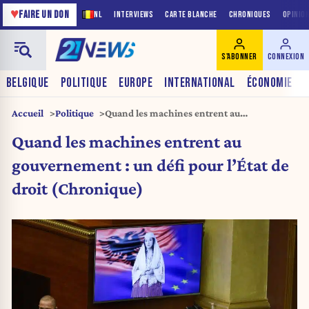
♥
FAIRE UN DON
NL
INTERVIEWS
CARTE BLANCHE
CHRONIQUES
OPINIO
S'ABONNER
CONNEXION
BELGIQUE
POLITIQUE
EUROPE
INTERNATIONAL
ÉCONOMIE
Accueil
Politique
Quand les machines entrent au
gouvernement : un défi pour l’État de droit
Quand les machines entrent au
(Chronique)
gouvernement : un défi pour l’État de
droit (Chronique)