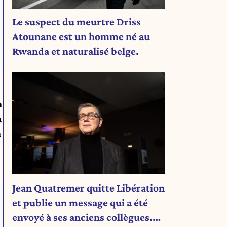
Le suspect du meurtre Driss
Atounane est un homme né au
Rwanda et naturalisé belge.
n
à
n
Jean Quatremer quitte Libération
et publie un message qui a été
envoyé à ses anciens collègues.