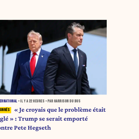
ERNATIONAL
• IL Y A
22 HEURES
• PAR HARRISON DU BUS
« Je croyais que le problème était
églé » : Trump se serait emporté
ontre Pete Hegseth