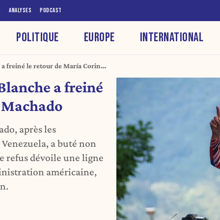
S
ANALYSES
PODCAST
POLITIQUE
EUROPE
INTERNATIONAL
 freiné le retour de María Corina
lanche a freiné
a Machado
do, après les
e Venezuela, a buté non
 refus dévoile une ligne
inistration américaine,
on.