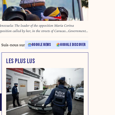
enezuela: The leader of the opposition Maria Corina
position called by her, in the streets of Caracas...Government
ior to the presidential inauguration on January 10, 2025.
 Jimmy Villalta/ZUMA Press Wire)
Suis-nous sur
GOOGLE NEWS
GOOGLE DISCOVER
LES PLUS LUS