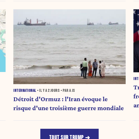
INT
T
INTERNATIONAL
• IL Y A
2 JOURS
• PAR A JS
fr
Détroit d'Ormuz : l'Iran évoque le
a
risque d'une troisième guerre mondiale
TOUT SUR TRUMP