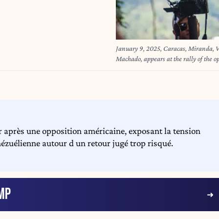
January 9, 2025, Caracas, Miranda, V
Machado, appears at the rally of the op
and opposition marches and rallies pr
Caracas, Venezuela (Credit Image: ©
ur après une opposition américaine, exposant la tension
nézuélienne autour d un retour jugé trop risqué.
MP