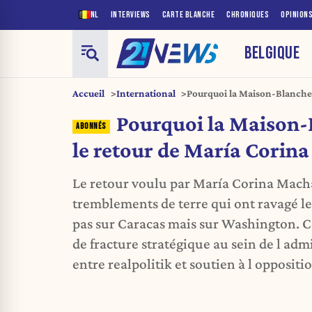
NL
INTERVIEWS
CARTE BLANCHE
CHRONIQUES
OPINION
BELGIQUE
Accueil
International
Pourquoi la Maison-Blanche a
Machado
Pourquoi la Maison-B
le retour de María Corin
Le retour voulu par María Corina Macha
tremblements de terre qui ont ravagé l
pas sur Caracas mais sur Washington. Ce
de fracture stratégique au sein de l adm
entre realpolitik et soutien à l oppositi