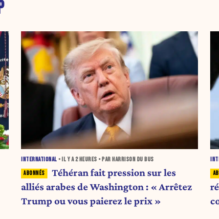
P
INTERNATIONAL
• IL Y A
2 HEURES
• PAR HARRISON DU BUS
INT
Téhéran fait pression sur les
alliés arabes de Washington : « Arrêtez
r
Trump ou vous paierez le prix »
c