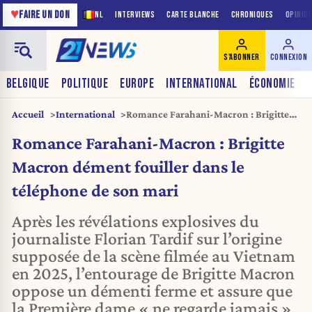
♥
FAIRE UN DON
NL
INTERVIEWS
CARTE BLANCHE
CHRONIQUES
OPINIO
S'ABONNER
CONNEXION
BELGIQUE
POLITIQUE
EUROPE
INTERNATIONAL
ÉCONOMIE
Accueil
International
Romance Farahani-Macron : Brigitte
Macron dément fouiller dans le
Romance Farahani-Macron : Brigitte
téléphone de son mari
Macron dément fouiller dans le
téléphone de son mari
Après les révélations explosives du
journaliste Florian Tardif sur l’origine
supposée de la scène filmée au Vietnam
en 2025, l’entourage de Brigitte Macron
oppose un démenti ferme et assure que
la Première dame « ne regarde jamais »