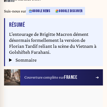
in 11 years. (Photo by Seung-il Ryu/NurPhoto)
Suis-nous sur
GOOGLE NEWS
GOOGLE DISCOVER
DE L'ARTICLE
RÉSUMÉ
L’entourage de Brigitte Macron dément
désormais formellement la version de
Florian Tardif reliant la scène du Vietnam à
Golshifteh Farahani.
Sommaire
FRANCE
Couverture complète sur