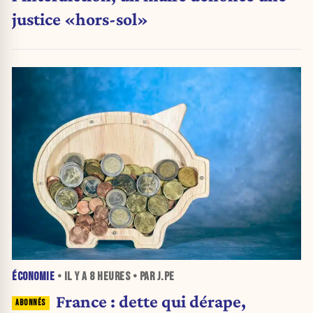
justice «hors-sol»
ÉCONOMIE
• IL Y A
8 HEURES
• PAR J.PE
France : dette qui dérape,