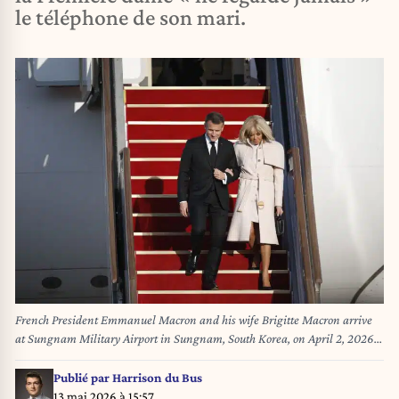
le téléphone de son mari.
French President Emmanuel Macron and his wife Brigitte Macron arrive
at Sungnam Military Airport in Sungnam, South Korea, on April 2, 2026.
South Korean President Lee Jae Myung will host Macron on April 2 and 3
for a state visit, including summit talks. This marks Macron's first visit to
Publié par
Harrison du Bus
South Korea since taking office in 2017 and the first by a French president
13 mai 2026 à 15:57